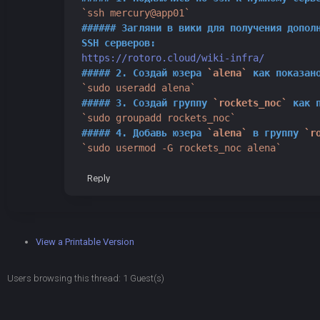
`ssh mercury@app01`
###### Загляни в вики для получения допол
SSH серверов:
https://rotoro.cloud/wiki-infra/
##### 2. Создай юзера
`alena`
как показан
`sudo useradd alena`
##### 3. Создай группу
`rockets_noc`
как п
`sudo groupadd rockets_noc`
##### 4. Добавь юзера
`alena`
в группу
`r
`sudo usermod -G rockets_noc alena`
Reply
View a Printable Version
Users browsing this thread: 1 Guest(s)