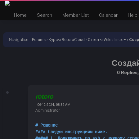
Home
Search
Member List
Calendar
Help
Navigation
:
Forums
›
Курсы RotoroCloud
›
Ответы Wiki
›
linux
›
Созд
Созда
0 Replies
rotoro
06-12-2024, 08:39 AM
Administrator
# Решение
#### Следуй инструкциям ниже.
##### 1. Подключись по ssh к нужному серв